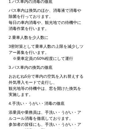
1.バス車内の消毒の徹底
バス車内は換気のほか、消毒液で消毒や
除菌を行っております。
​毎日の車内消毒や、観光地での待機中に
消毒作業を行います。
2.乗車人数を少人数に
3密対策として乗車人数の上限を減少しツ
アー募集を行います。
​ ※乗車定員の50%程度にして運行
3.バス車内の換気の徹底
おおむね5分で車内の空気を入れ替えする
外気導入モードで走行し、
​観光地等の待機中は、窓を開けた換気を
実施します。
4.手洗い・うがい・消毒の徹底
添乗員や乗務員は、手洗い・うがい・ア
ルコール消毒を徹底しております。
参加者の皆様にも、手洗い・うがい・ア