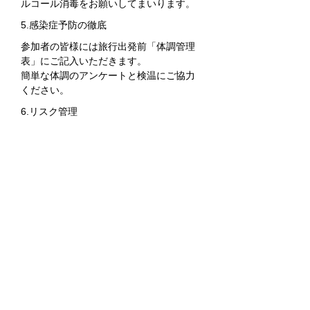
ルコール消毒をお願いしてまいります。
5.感染症予防の徹底
参加者の皆様には旅行出発前「体調管理
表」にご記入いただきます。
​簡単な体調のアンケートと検温にご協力
ください。
6.リスク管理
各業態別ガイドラインに沿ってバスのみ
ならず、その他の交通機関、
​宿泊、食事においても3密リスクを下げる
旅程管理を徹底します。
7.スタッフのマスク着用
添乗員や乗務員はマスクを着用してご案
内いたします。
​また、出発前に検温を実施し、健康状態
の確認を行います。
8.座席ごとの飛沫防止
お客様の座席ごとに、飛沫防止仕切板を